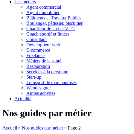
Les métiers
Agent commercial
Agent immobilier
Bâtiments et Travaux Publics
Boulanger, pâtissier, biscuitier
Chauffeur de taxi et VTC
Coach sportif et fitness
Consultant
Développeur web
E-commerce
Freelance
Métiers de la santé
Restauration
Services à la personne
Start-up
Transport de marchandises
Webdesigner
Autres activités
Actualité
Nos guides par métier
Accueil
»
Nos guides par métier
»
Page 2