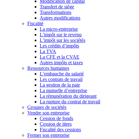
Modification de capital
Transfert de siège
Transformations
Autres modifications
Fiscalité
La micro-entreprise
L’impôt sur le revenu
L’impôt sur les sociétés
Les crédits d’impôts
La TVA
La CFE et la CVAE
Autres impôts et taxes
Ressources humaines
L’embauche du salarié
Les contrats de travail
La gestion de la paie
La mutuelle d’entreprise
La rémunération du dirigeant
La rupture du contrat de travail
Groupes de sociétés
Vendre son entreprise
Cession de fonds
Cession de titres
Fiscalité des cessions
Fermer son entreprise