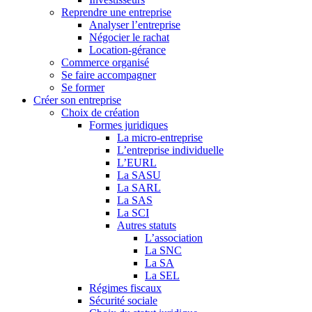
Reprendre une entreprise
Analyser l’entreprise
Négocier le rachat
Location-gérance
Commerce organisé
Se faire accompagner
Se former
Créer son entreprise
Choix de création
Formes juridiques
La micro-entreprise
L’entreprise individuelle
L’EURL
La SASU
La SARL
La SAS
La SCI
Autres statuts
L’association
La SNC
La SA
La SEL
Régimes fiscaux
Sécurité sociale