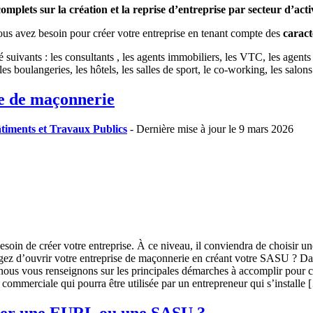
omplets sur la création et la reprise d’entreprise par secteur d’acti
vous avez besoin pour créer votre entreprise en tenant compte des
caract
suivants : les consultants , les agents immobiliers, les VTC, les agents 
 les boulangeries, les hôtels, les salles de sport, le co-working, les salons
e de maçonnerie
âtiments et Travaux Publics
- Dernière mise à jour le 9 mars 2026
oin de créer votre entreprise. À ce niveau, il conviendra de choisir une
gez d’ouvrir votre entreprise de maçonnerie en créant votre SASU ? Dans
 et nous vous renseignons sur les principales démarches à accomplir pour
ommerciale qui pourra être utilisée par un entrepreneur qui s’installe 
réer une EURL ou une SASU ?