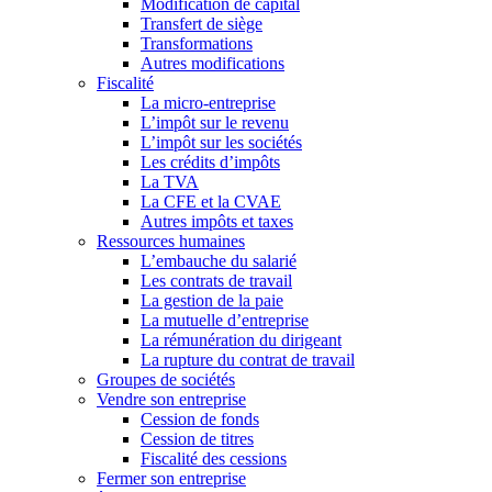
Modification de capital
Transfert de siège
Transformations
Autres modifications
Fiscalité
La micro-entreprise
L’impôt sur le revenu
L’impôt sur les sociétés
Les crédits d’impôts
La TVA
La CFE et la CVAE
Autres impôts et taxes
Ressources humaines
L’embauche du salarié
Les contrats de travail
La gestion de la paie
La mutuelle d’entreprise
La rémunération du dirigeant
La rupture du contrat de travail
Groupes de sociétés
Vendre son entreprise
Cession de fonds
Cession de titres
Fiscalité des cessions
Fermer son entreprise