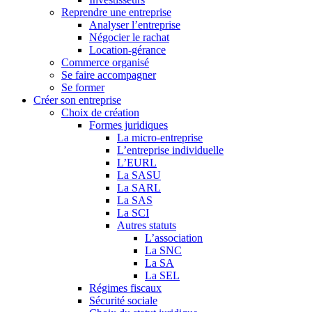
Reprendre une entreprise
Analyser l’entreprise
Négocier le rachat
Location-gérance
Commerce organisé
Se faire accompagner
Se former
Créer son entreprise
Choix de création
Formes juridiques
La micro-entreprise
L’entreprise individuelle
L’EURL
La SASU
La SARL
La SAS
La SCI
Autres statuts
L’association
La SNC
La SA
La SEL
Régimes fiscaux
Sécurité sociale