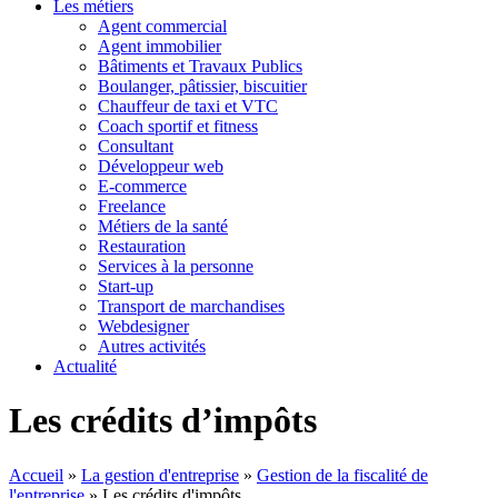
Les métiers
Agent commercial
Agent immobilier
Bâtiments et Travaux Publics
Boulanger, pâtissier, biscuitier
Chauffeur de taxi et VTC
Coach sportif et fitness
Consultant
Développeur web
E-commerce
Freelance
Métiers de la santé
Restauration
Services à la personne
Start-up
Transport de marchandises
Webdesigner
Autres activités
Actualité
Les crédits d’impôts
Accueil
»
La gestion d'entreprise
»
Gestion de la fiscalité de
l'entreprise
»
Les crédits d'impôts