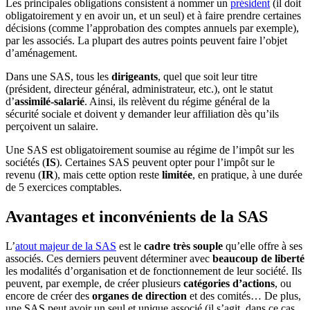
Les principales obligations consistent à nommer un
président
(il doit
obligatoirement y en avoir un, et un seul) et à faire prendre certaines
décisions (comme l’approbation des comptes annuels par exemple),
par les associés. La plupart des autres points peuvent faire l’objet
d’aménagement.
Dans une SAS, tous les
dirigeants
, quel que soit leur titre
(président, directeur général, administrateur, etc.), ont le statut
d’
assimilé-salarié
. Ainsi, ils relèvent du régime général de la
sécurité sociale et doivent y demander leur affiliation dès qu’ils
perçoivent un salaire.
Une SAS est obligatoirement soumise au régime de l’impôt sur les
sociétés (
IS
). Certaines SAS peuvent opter pour l’impôt sur le
revenu (
IR
), mais cette option reste
limitée
, en pratique, à une durée
de 5 exercices comptables.
Avantages et inconvénients de la SAS
L’
atout majeur de la SAS
est le
cadre très souple
qu’elle offre à ses
associés. Ces derniers peuvent déterminer avec
beaucoup de liberté
les modalités d’organisation et de fonctionnement de leur société. Ils
peuvent, par exemple, de créer plusieurs
catégories d’actions
, ou
encore de créer des
organes de direction
et des comités… De plus,
une SAS peut avoir un seul et unique associé (il s’agit, dans ce cas,