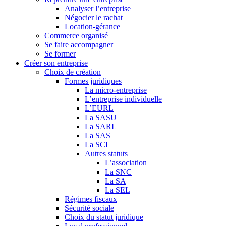
Analyser l’entreprise
Négocier le rachat
Location-gérance
Commerce organisé
Se faire accompagner
Se former
Créer son entreprise
Choix de création
Formes juridiques
La micro-entreprise
L’entreprise individuelle
L’EURL
La SASU
La SARL
La SAS
La SCI
Autres statuts
L’association
La SNC
La SA
La SEL
Régimes fiscaux
Sécurité sociale
Choix du statut juridique