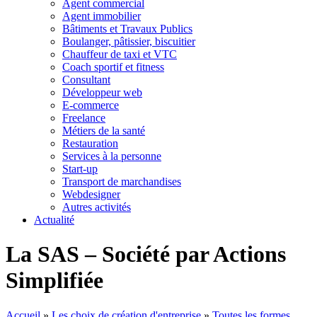
Agent commercial
Agent immobilier
Bâtiments et Travaux Publics
Boulanger, pâtissier, biscuitier
Chauffeur de taxi et VTC
Coach sportif et fitness
Consultant
Développeur web
E-commerce
Freelance
Métiers de la santé
Restauration
Services à la personne
Start-up
Transport de marchandises
Webdesigner
Autres activités
Actualité
La SAS – Société par Actions
Simplifiée
Accueil
»
Les choix de création d'entreprise
»
Toutes les formes