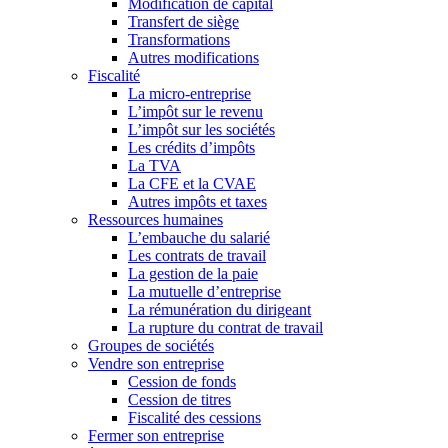
Modification de capital
Transfert de siège
Transformations
Autres modifications
Fiscalité
La micro-entreprise
L’impôt sur le revenu
L’impôt sur les sociétés
Les crédits d’impôts
La TVA
La CFE et la CVAE
Autres impôts et taxes
Ressources humaines
L’embauche du salarié
Les contrats de travail
La gestion de la paie
La mutuelle d’entreprise
La rémunération du dirigeant
La rupture du contrat de travail
Groupes de sociétés
Vendre son entreprise
Cession de fonds
Cession de titres
Fiscalité des cessions
Fermer son entreprise