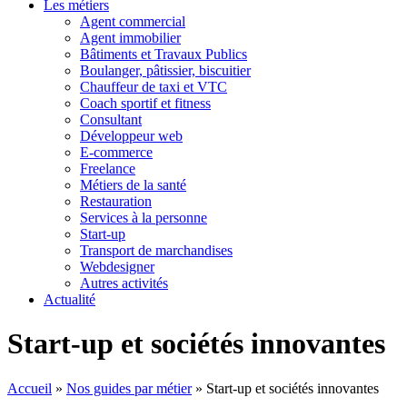
Les métiers
Agent commercial
Agent immobilier
Bâtiments et Travaux Publics
Boulanger, pâtissier, biscuitier
Chauffeur de taxi et VTC
Coach sportif et fitness
Consultant
Développeur web
E-commerce
Freelance
Métiers de la santé
Restauration
Services à la personne
Start-up
Transport de marchandises
Webdesigner
Autres activités
Actualité
Start-up et sociétés innovantes
Accueil
»
Nos guides par métier
»
Start-up et sociétés innovantes