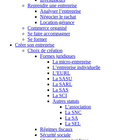
Reprendre une entreprise
Analyser l’entreprise
Négocier le rachat
Location-gérance
Commerce organisé
Se faire accompagner
Se former
Créer son entreprise
Choix de création
Formes juridiques
La micro-entreprise
L’entreprise individuelle
L’EURL
La SASU
La SARL
La SAS
La SCI
Autres statuts
L’association
La SNC
La SA
La SEL
Régimes fiscaux
Sécurité sociale