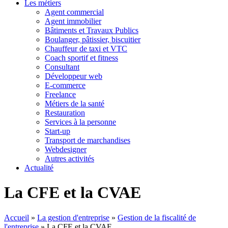
Les métiers
Agent commercial
Agent immobilier
Bâtiments et Travaux Publics
Boulanger, pâtissier, biscuitier
Chauffeur de taxi et VTC
Coach sportif et fitness
Consultant
Développeur web
E-commerce
Freelance
Métiers de la santé
Restauration
Services à la personne
Start-up
Transport de marchandises
Webdesigner
Autres activités
Actualité
La CFE et la CVAE
Accueil
»
La gestion d'entreprise
»
Gestion de la fiscalité de
l'entreprise
»
La CFE et la CVAE