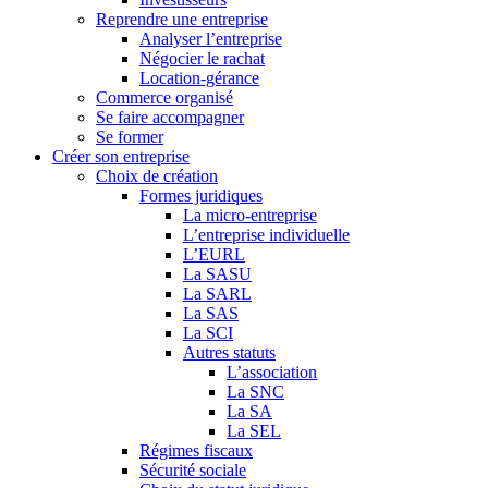
Reprendre une entreprise
Analyser l’entreprise
Négocier le rachat
Location-gérance
Commerce organisé
Se faire accompagner
Se former
Créer son entreprise
Choix de création
Formes juridiques
La micro-entreprise
L’entreprise individuelle
L’EURL
La SASU
La SARL
La SAS
La SCI
Autres statuts
L’association
La SNC
La SA
La SEL
Régimes fiscaux
Sécurité sociale