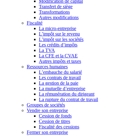
Modification de capital
Transfert de siège
Transformations
Autres modifications
Fiscalité
La micro-entreprise
L’impôt sur le revenu
L’impôt sur les sociétés
Les crédits d’impôts
La TVA
La CFE et la CVAE
Autres impôts et taxes
Ressources humaines
L’embauche du salarié
Les contrats de travail
La gestion de la paie
La mutuelle d’entreprise
La rémunération du dirigeant
La rupture du contrat de travail
Groupes de sociétés
Vendre son entreprise
Cession de fonds
Cession de titres
Fiscalité des cessions
Fermer son entreprise