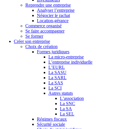
Reprendre une entreprise
Analyser l’entreprise
Négocier le rachat
Location-gérance
Commerce organisé
Se faire accompagner
Se former
Créer son entreprise
Choix de création
Formes juridiques
La micro-entreprise
L’entreprise individuelle
L’EURL
La SASU
La SARL
La SAS
La SCI
Autres statuts
L’association
La SNC
La SA
La SEL
Régimes fiscaux
Sécurité sociale