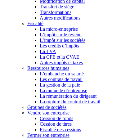
Modification de capital
Transfert de siège
Transformations
Autres modifications
Fiscalité
La micro-entreprise
L’impôt sur le revenu
L’impôt sur les sociétés
Les crédits d’impôts
La TVA
La CFE et la CVAE
Autres impôts et taxes
Ressources humaines
L’embauche du salarié
Les contrats de travail
La gestion de la paie
La mutuelle d’entreprise
La rémunération du dirigeant
La rupture du contrat de travail
Groupes de sociétés
Vendre son entreprise
Cession de fonds
Cession de titres
Fiscalité des cessions
Fermer son entreprise