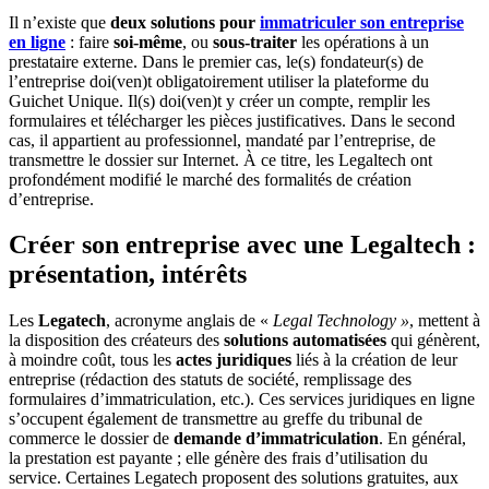
Il n’existe que
deux solutions pour
immatriculer son entreprise
en ligne
: faire
soi-même
, ou
sous-traiter
les opérations à un
prestataire externe. Dans le premier cas, le(s) fondateur(s) de
l’entreprise doi(ven)t obligatoirement utiliser la plateforme du
Guichet Unique. Il(s) doi(ven)t y créer un compte, remplir les
formulaires et télécharger les pièces justificatives. Dans le second
cas, il appartient au professionnel, mandaté par l’entreprise, de
transmettre le dossier sur Internet. À ce titre, les Legaltech ont
profondément modifié le marché des formalités de création
d’entreprise.
Créer son entreprise avec une Legaltech :
présentation, intérêts
Les
Legatech
, acronyme anglais de «
Legal Technology »
, mettent à
la disposition des créateurs des
solutions automatisées
qui génèrent,
à moindre coût, tous les
actes juridiques
liés à la création de leur
entreprise (rédaction des statuts de société, remplissage des
formulaires d’immatriculation, etc.). Ces services juridiques en ligne
s’occupent également de transmettre au greffe du tribunal de
commerce le dossier de
demande d’immatriculation
. En général,
la prestation est payante ; elle génère des frais d’utilisation du
service. Certaines Legatech proposent des solutions gratuites, aux