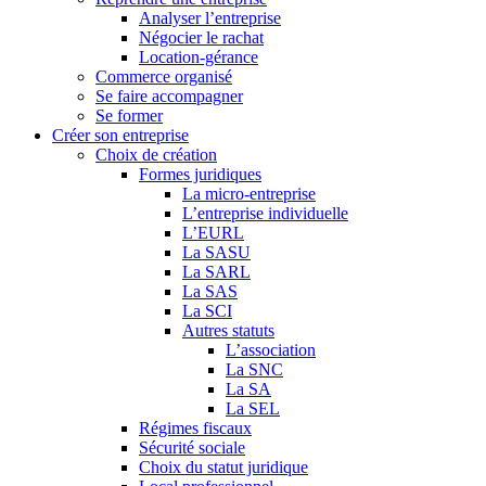
Analyser l’entreprise
Négocier le rachat
Location-gérance
Commerce organisé
Se faire accompagner
Se former
Créer son entreprise
Choix de création
Formes juridiques
La micro-entreprise
L’entreprise individuelle
L’EURL
La SASU
La SARL
La SAS
La SCI
Autres statuts
L’association
La SNC
La SA
La SEL
Régimes fiscaux
Sécurité sociale
Choix du statut juridique