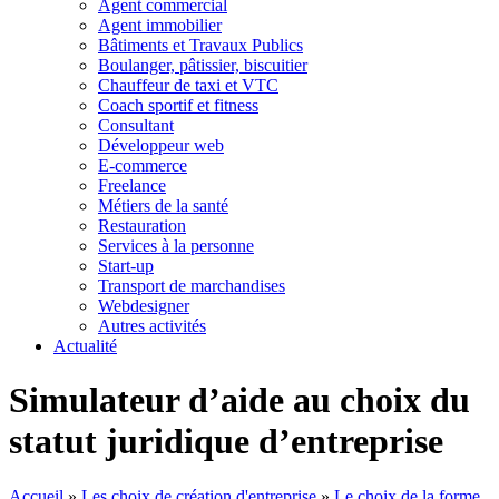
Agent commercial
Agent immobilier
Bâtiments et Travaux Publics
Boulanger, pâtissier, biscuitier
Chauffeur de taxi et VTC
Coach sportif et fitness
Consultant
Développeur web
E-commerce
Freelance
Métiers de la santé
Restauration
Services à la personne
Start-up
Transport de marchandises
Webdesigner
Autres activités
Actualité
Simulateur d’aide au choix du
statut juridique d’entreprise
Accueil
»
Les choix de création d'entreprise
»
Le choix de la forme