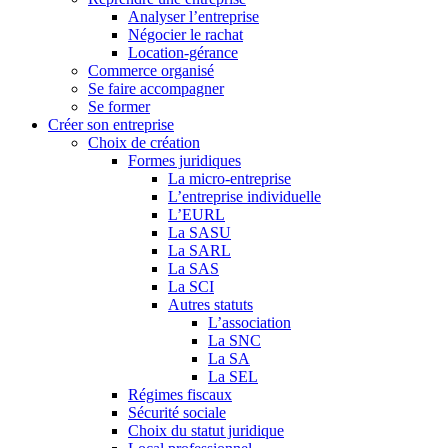
Analyser l’entreprise
Négocier le rachat
Location-gérance
Commerce organisé
Se faire accompagner
Se former
Créer son entreprise
Choix de création
Formes juridiques
La micro-entreprise
L’entreprise individuelle
L’EURL
La SASU
La SARL
La SAS
La SCI
Autres statuts
L’association
La SNC
La SA
La SEL
Régimes fiscaux
Sécurité sociale
Choix du statut juridique