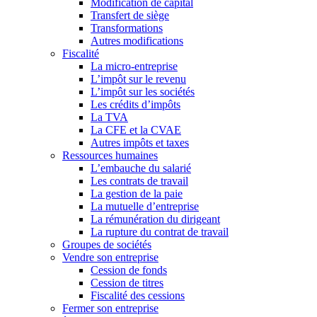
Modification de capital
Transfert de siège
Transformations
Autres modifications
Fiscalité
La micro-entreprise
L’impôt sur le revenu
L’impôt sur les sociétés
Les crédits d’impôts
La TVA
La CFE et la CVAE
Autres impôts et taxes
Ressources humaines
L’embauche du salarié
Les contrats de travail
La gestion de la paie
La mutuelle d’entreprise
La rémunération du dirigeant
La rupture du contrat de travail
Groupes de sociétés
Vendre son entreprise
Cession de fonds
Cession de titres
Fiscalité des cessions
Fermer son entreprise