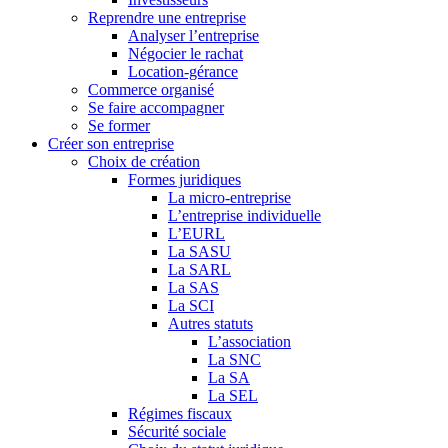
Reprendre une entreprise
Analyser l’entreprise
Négocier le rachat
Location-gérance
Commerce organisé
Se faire accompagner
Se former
Créer son entreprise
Choix de création
Formes juridiques
La micro-entreprise
L’entreprise individuelle
L’EURL
La SASU
La SARL
La SAS
La SCI
Autres statuts
L’association
La SNC
La SA
La SEL
Régimes fiscaux
Sécurité sociale