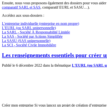
Ensuite, nous vous proposons également des dossiers pour vous aider
comparatif SARL et SAS
, comparatif EURL et SASU…).
Accédez aux sous-dossiers :
L'entreprise individuelle (entreprise en nom propre)
L'EURL (ou SARL unipersonnelle)
La SARL - Société À Responsabilité Limitée
La SAS - Société par Actions Simplifiée
La SASU (SAS unipersonnelle)
La SCI - Société Civile Immobilière
Les renseignements essentiels pour créer
Publié le 6 décembre 2022 dans la thématique
L'EURL (ou SARL un
Créer mon entreprise Si vous lancez un projet de création d’entrepris