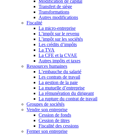
Modification de capital
Transfert de siège
Transformations
Autres modifications
Fiscalité
La micro-entreprise
L’impôt sur le revenu
L’impôt sur les sociétés
Les crédits d’impôts
La TVA
La CFE et la CVAE
Autres impôts et taxes
Ressources humaines
L’embauche du salarié
Les contrats de travail
La gestion de la paie
La mutuelle d’entreprise
La rémunération du dirigeant
La rupture du contrat de travail
Groupes de sociétés
Vendre son entreprise
Cession de fonds
Cession de titres
Fiscalité des cessions
Fermer son entreprise