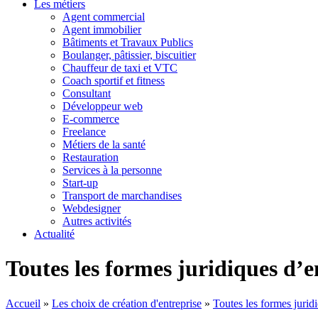
Les métiers
Agent commercial
Agent immobilier
Bâtiments et Travaux Publics
Boulanger, pâtissier, biscuitier
Chauffeur de taxi et VTC
Coach sportif et fitness
Consultant
Développeur web
E-commerce
Freelance
Métiers de la santé
Restauration
Services à la personne
Start-up
Transport de marchandises
Webdesigner
Autres activités
Actualité
Toutes les formes juridiques d’e
Accueil
»
Les choix de création d'entreprise
»
Toutes les formes juridi