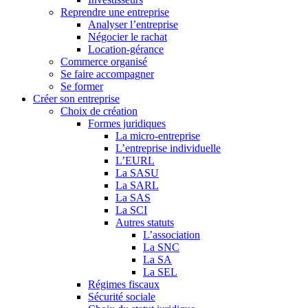
Reprendre une entreprise
Analyser l’entreprise
Négocier le rachat
Location-gérance
Commerce organisé
Se faire accompagner
Se former
Créer son entreprise
Choix de création
Formes juridiques
La micro-entreprise
L’entreprise individuelle
L’EURL
La SASU
La SARL
La SAS
La SCI
Autres statuts
L’association
La SNC
La SA
La SEL
Régimes fiscaux
Sécurité sociale