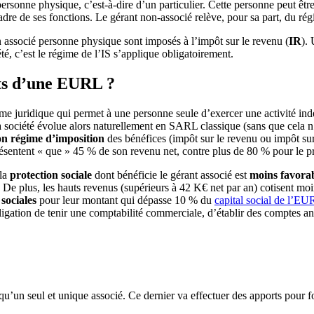
 personne physique, c’est-à-dire d’un particulier. Cette personne peut êt
adre de ses fonctions. Le gérant non-associé relève, pour sa part, du ré
associé personne physique sont imposés à l’impôt sur le revenu (
IR
).
té, c’est le régime de l’IS s’applique obligatoirement.
nts d’une EURL ?
orme juridique qui permet à une personne seule d’exercer une activité in
a société évolue alors naturellement en SARL classique (sans que cela n
on régime d’imposition
des bénéfices (impôt sur le revenu ou impôt sur 
présentent « que » 45 % de son revenu net, contre plus de 80 % pour le 
 la
protection sociale
dont bénéficie le gérant associé est
moins favora
 De plus, les hauts revenus (supérieurs à 42 K€ net par an) cotisent mo
 sociales
pour leur montant qui dépasse 10 % du
capital social de l’E
ligation de tenir une comptabilité commerciale, d’établir des comptes an
un seul et unique associé. Ce dernier va effectuer des apports pour former