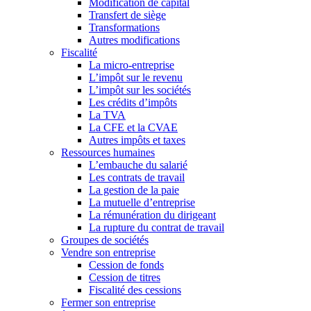
Modification de capital
Transfert de siège
Transformations
Autres modifications
Fiscalité
La micro-entreprise
L’impôt sur le revenu
L’impôt sur les sociétés
Les crédits d’impôts
La TVA
La CFE et la CVAE
Autres impôts et taxes
Ressources humaines
L’embauche du salarié
Les contrats de travail
La gestion de la paie
La mutuelle d’entreprise
La rémunération du dirigeant
La rupture du contrat de travail
Groupes de sociétés
Vendre son entreprise
Cession de fonds
Cession de titres
Fiscalité des cessions
Fermer son entreprise