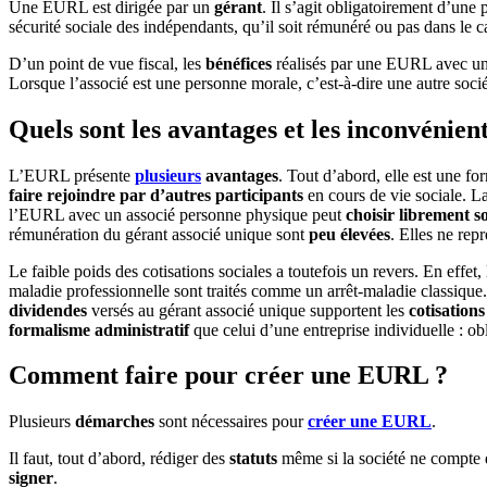
Une EURL est dirigée par un
gérant
. Il s’agit obligatoirement d’une
sécurité sociale des indépendants, qu’il soit rémunéré ou pas dans le c
D’un point de vue fiscal, les
bénéfices
réalisés par une EURL avec un 
Lorsque l’associé est une personne morale, c’est-à-dire une autre socié
Quels sont les avantages et les inconvénie
L’EURL présente
plusieurs
avantages
. Tout d’abord, elle est une f
faire rejoindre par d’autres participants
en cours de vie sociale. L
l’EURL avec un associé personne physique peut
choisir librement s
rémunération du gérant associé unique sont
peu élevées
. Elles ne re
Le faible poids des cotisations sociales a toutefois un revers. En effet,
maladie professionnelle sont traités comme un arrêt-maladie classique.
dividendes
versés au gérant associé unique supportent les
cotisations
formalisme administratif
que celui d’une entreprise individuelle : ob
Comment faire pour créer une EURL ?
Plusieurs
démarches
sont nécessaires pour
créer une EURL
.
Il faut, tout d’abord, rédiger des
statuts
même si la société ne compte qu’
signer
.