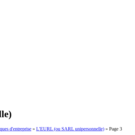
le)
ques d'entreprise
»
L'EURL (ou SARL unipersonnelle)
»
Page 3