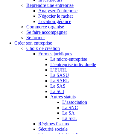
Reprendre une entreprise
Analyser l’entreprise
Négocier le rachat
Location-gérance
Commerce organisé
Se faire accompagner
Se former
Créer son entreprise
Choix de création
Formes juridiques
La micro-entreprise
L’entreprise individuelle
L’EURL
La SASU
La SARL
La SAS
La SCI
Autres statuts
L’association
La SNC
La SA
La SEL
Régimes fiscaux
Sécurité sociale