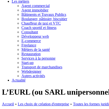
Les métiers
Agent commercial
Agent immobilier
Bâtiments et Travaux Publics
Boulanger, pâtissier, biscuitier
Chauffeur de taxi et VTC
Coach sportif et fitness
Consultant
Développeur web
E-commerce
Freelance
Métiers de la santé
Restauration
Services à la personne
Start-up
Transport de marchandises
Webdesigner
Autres activités
Actualité
L’EURL (ou SARL unipersonnel
Accueil
»
Les choix de création d'entreprise
»
Toutes les formes juridi