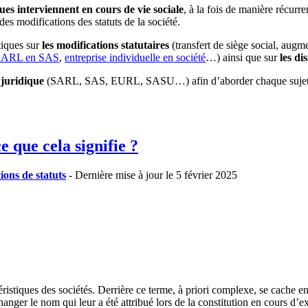
s interviennent en cours de vie sociale
, à la fois de manière récurr
es modifications des statuts de la société.
tiques sur
les modifications statutaires
(transfert de siège social, augm
SARL en SAS
,
entreprise individuelle en société
…) ainsi que sur
les di
 juridique
(SARL, SAS, EURL, SASU…) afin d’aborder chaque sujet en f
 que cela signifie ?
ions de statuts
- Dernière mise à jour le 5 février 2025
istiques des sociétés. Derrière ce terme, à priori complexe, se cache en 
hanger le nom qui leur a été attribué lors de la constitution en cours d