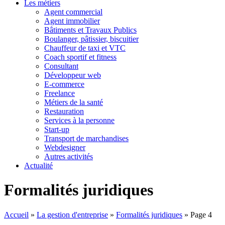
Les métiers
Agent commercial
Agent immobilier
Bâtiments et Travaux Publics
Boulanger, pâtissier, biscuitier
Chauffeur de taxi et VTC
Coach sportif et fitness
Consultant
Développeur web
E-commerce
Freelance
Métiers de la santé
Restauration
Services à la personne
Start-up
Transport de marchandises
Webdesigner
Autres activités
Actualité
Formalités juridiques
Accueil
»
La gestion d'entreprise
»
Formalités juridiques
»
Page 4