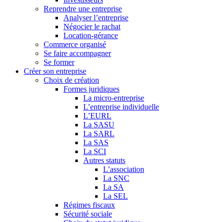
Reprendre une entreprise
Analyser l’entreprise
Négocier le rachat
Location-gérance
Commerce organisé
Se faire accompagner
Se former
Créer son entreprise
Choix de création
Formes juridiques
La micro-entreprise
L’entreprise individuelle
L’EURL
La SASU
La SARL
La SAS
La SCI
Autres statuts
L’association
La SNC
La SA
La SEL
Régimes fiscaux
Sécurité sociale