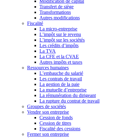
Modification de capital
Transfert de siège
Transformations
Autres modifications
Fiscalité
La micro-entreprise
L’impôt sur le revenu
L’impôt sur les sociétés
Les crédits d’impôts
La TVA
La CFE et la CVAE
Autres impôts et taxes
Ressources humaines
L’embauche du salarié
Les contrats de travail
La gestion de la paie
La mutuelle d’entreprise
La rémunération du dirigeant
La rupture du contrat de travail
Groupes de sociétés
Vendre son entreprise
Cession de fonds
Cession de titres
Fiscalité des cessions
Fermer son entreprise