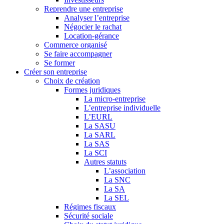
Reprendre une entreprise
Analyser l’entreprise
Négocier le rachat
Location-gérance
Commerce organisé
Se faire accompagner
Se former
Créer son entreprise
Choix de création
Formes juridiques
La micro-entreprise
L’entreprise individuelle
L’EURL
La SASU
La SARL
La SAS
La SCI
Autres statuts
L’association
La SNC
La SA
La SEL
Régimes fiscaux
Sécurité sociale