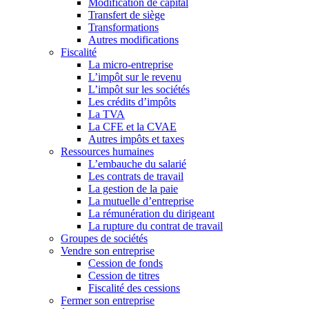
Modification de capital
Transfert de siège
Transformations
Autres modifications
Fiscalité
La micro-entreprise
L’impôt sur le revenu
L’impôt sur les sociétés
Les crédits d’impôts
La TVA
La CFE et la CVAE
Autres impôts et taxes
Ressources humaines
L’embauche du salarié
Les contrats de travail
La gestion de la paie
La mutuelle d’entreprise
La rémunération du dirigeant
La rupture du contrat de travail
Groupes de sociétés
Vendre son entreprise
Cession de fonds
Cession de titres
Fiscalité des cessions
Fermer son entreprise