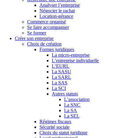
Analyser l’entreprise
Négocier le rachat
Location-gérance
Commerce organisé
Se faire accompagner
Se former
Créer son entreprise
Choix de création
Formes juridiques
La micro-entreprise
L’entreprise individuelle
L’EURL
La SASU
La SARL
La SAS
La SCI
Autres statuts
L’association
La SNC
La SA
La SEL
Régimes fiscaux
Sécurité sociale
Choix du statut juridique