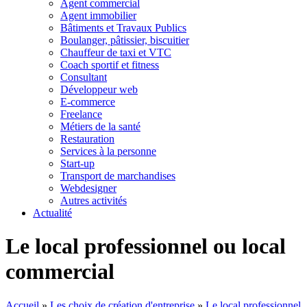
Agent commercial
Agent immobilier
Bâtiments et Travaux Publics
Boulanger, pâtissier, biscuitier
Chauffeur de taxi et VTC
Coach sportif et fitness
Consultant
Développeur web
E-commerce
Freelance
Métiers de la santé
Restauration
Services à la personne
Start-up
Transport de marchandises
Webdesigner
Autres activités
Actualité
Le local professionnel ou local
commercial
Accueil
»
Les choix de création d'entreprise
»
Le local professionnel