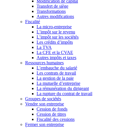
Modification de capital
Transfert de siège
Transformations
Autres modifications
Fiscalité
La micro-entreprise
L’impôt sur le revenu
L’impôt sur les sociétés
Les crédits d’impôts
La TVA
La CFE et la CVAE
Autres impôts et taxes
Ressources humaines
L’embauche du salarié
Les contrats de travail
La gestion de la paie
La mutuelle d’entreprise
La rémunération du dirigeant
La rupture du contrat de travail
Groupes de sociétés
Vendre son entreprise
Cession de fonds
Cession de titres
Fiscalité des cessions
Fermer son entreprise