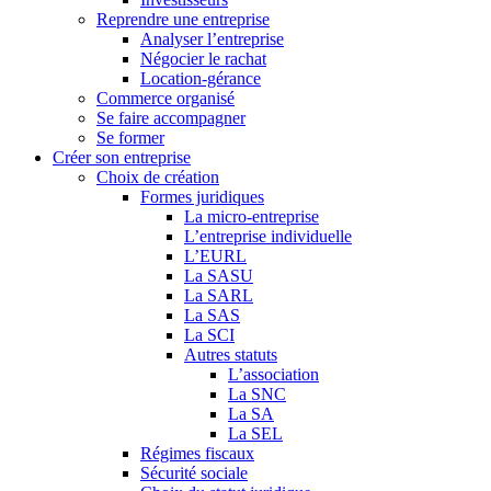
Reprendre une entreprise
Analyser l’entreprise
Négocier le rachat
Location-gérance
Commerce organisé
Se faire accompagner
Se former
Créer son entreprise
Choix de création
Formes juridiques
La micro-entreprise
L’entreprise individuelle
L’EURL
La SASU
La SARL
La SAS
La SCI
Autres statuts
L’association
La SNC
La SA
La SEL
Régimes fiscaux
Sécurité sociale