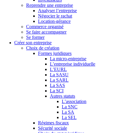
Reprendre une entreprise
Analyser l’entreprise
Négocier le rachat
Location-gérance
Commerce organisé
Se faire accompagner
Se former
Créer son entreprise
Choix de création
Formes juridiques
La micro-entreprise
L’entreprise individuelle
L’EURL
La SASU
La SARL
La SAS
La SCI
Autres statuts
L’association
La SNC
La SA
La SEL
Régimes fiscaux
Sécurité sociale