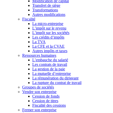
Modification de capital
Transfert de siège
Transformations
Autres modifications
Fiscalité
La micro-entreprise
L’impôt sur le revenu
L’impôt sur les sociétés
Les crédits d’impôts
La TVA
La CFE et la CVAE
Autres impôts et taxes
Ressources humaines
L’embauche du salarié
Les contrats de travail
La gestion de la paie
La mutuelle d’entreprise
La rémunération du dirigeant
La rupture du contrat de travail
Groupes de sociétés
Vendre son entreprise
Cession de fonds
Cession de titres
Fiscalité des cessions
Fermer son entreprise