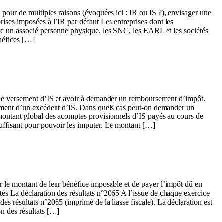
 pour de multiples raisons (évoquées ici : IR ou IS ?), envisager une
rises imposées à l’IR par défaut Les entreprises dont les
vec un associé personne physique, les SNC, les EARL et les sociétés
énéfices […]
t de versement d’IS et avoir à demander un remboursement d’impôt.
sement d’un excédent d’IS. Dans quels cas peut-on demander un
montant global des acomptes provisionnels d’IS payés au cours de
nsuffisant pour pouvoir les imputer. Le montant […]
er le montant de leur bénéfice imposable et de payer l’impôt dû en
étés La déclaration des résultats n°2065 A l’issue de chaque exercice
des résultats n°2065 (imprimé de la liasse fiscale). La déclaration est
n des résultats […]