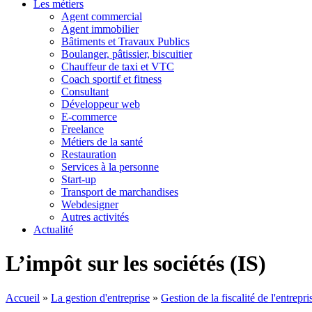
Les métiers
Agent commercial
Agent immobilier
Bâtiments et Travaux Publics
Boulanger, pâtissier, biscuitier
Chauffeur de taxi et VTC
Coach sportif et fitness
Consultant
Développeur web
E-commerce
Freelance
Métiers de la santé
Restauration
Services à la personne
Start-up
Transport de marchandises
Webdesigner
Autres activités
Actualité
L’impôt sur les sociétés (IS)
Accueil
»
La gestion d'entreprise
»
Gestion de la fiscalité de l'entrepri