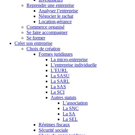
Reprendre une entreprise
Analyser l’entreprise
Négocier le rachat
Location-gérance
Commerce organisé
Se faire accompagner
Se former
Créer son entreprise
Choix de création
Formes juridiques
La micro-entreprise
L’entreprise individuelle
L’EURL
La SASU
La SARL
La SAS
La SCI
Autres statuts
L’association
La SNC
La SA
La SEL
Régimes fiscaux
Sécurité sociale