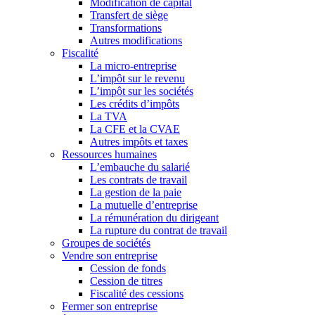
Modification de capital
Transfert de siège
Transformations
Autres modifications
Fiscalité
La micro-entreprise
L’impôt sur le revenu
L’impôt sur les sociétés
Les crédits d’impôts
La TVA
La CFE et la CVAE
Autres impôts et taxes
Ressources humaines
L’embauche du salarié
Les contrats de travail
La gestion de la paie
La mutuelle d’entreprise
La rémunération du dirigeant
La rupture du contrat de travail
Groupes de sociétés
Vendre son entreprise
Cession de fonds
Cession de titres
Fiscalité des cessions
Fermer son entreprise