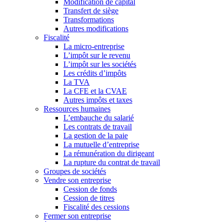
Modification de capital
Transfert de siège
Transformations
Autres modifications
Fiscalité
La micro-entreprise
L’impôt sur le revenu
L’impôt sur les sociétés
Les crédits d’impôts
La TVA
La CFE et la CVAE
Autres impôts et taxes
Ressources humaines
L’embauche du salarié
Les contrats de travail
La gestion de la paie
La mutuelle d’entreprise
La rémunération du dirigeant
La rupture du contrat de travail
Groupes de sociétés
Vendre son entreprise
Cession de fonds
Cession de titres
Fiscalité des cessions
Fermer son entreprise