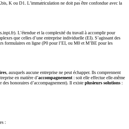
bis, K ou D1. L’immatriculation ne doit pas être confondue avec la
.inpi.fr). L’étendue et la complexité du travail à accomplir pour
lexes que celles d’une entreprise individuelle (EI). S’agissant des
sieurs formulaires en ligne (P0 pour l’EI, ou M0 et M’BE pour les
ires
, auxquels aucune entreprise ne peut échapper. Ils comprennent
ntreprise en matière d’
accompagnement
: soit elle effectue elle-même
régler des honoraires d’accompagnement). Il existe
plusieurs solutions
:
es :