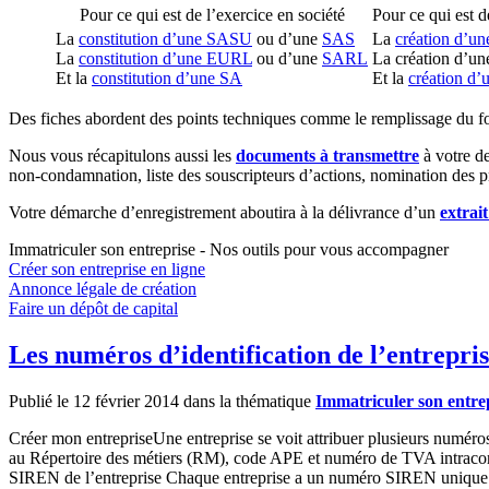
Pour ce qui est de l’exercice en société
Pour ce qui est 
La
constitution d’une SASU
ou d’une
SAS
La
création d’une
La
constitution d’une EURL
ou d’une
SARL
La création d’u
Et la
constitution d’une SA
Et la
création d’
Des fiches abordent des points techniques comme le remplissage du 
Nous vous récapitulons aussi les
documents à transmettre
à votre de
non-condamnation, liste des souscripteurs d’actions, nomination des pr
Votre démarche d’enregistrement aboutira à la délivrance d’un
extrai
Immatriculer son entreprise - Nos outils pour vous accompagner
Créer son entreprise en ligne
Annonce légale de création
Faire un dépôt de capital
Les numéros d’identification de l’entrepri
Publié le 12 février 2014 dans la thématique
Immatriculer son entrepr
Créer mon entrepriseUne entreprise se voit attribuer plusieurs numér
au Répertoire des métiers (RM), code APE et numéro de TVA intracommu
SIREN de l’entreprise Chaque entreprise a un numéro SIREN unique qui 