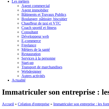
Les métiers
Agent commercial
Agent immobilier
Bâtiments et Travaux Publics
Boulanger, pâtissier, biscuitier
Chauffeur de taxi et VTC
Coach sportif et fitness
Consultant
Développeur web
E-commerce
Freelance
Métiers de la santé
Restauration
Services à la personne
Start-up
Transport de marchandises
Webdesigner
Autres activités
Actualité
Immatriculer son entreprise : le
Accueil
»
Création d'entreprise
»
Immatriculer son entreprise : les for