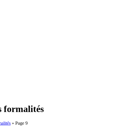
s formalités
malités
»
Page 9