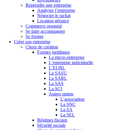
Reprendre une entreprise
Analyser l’entreprise
Négocier le rachat
Location-gérance
Commerce organisé
Se faire accompagner
Se former
Créer son entreprise
Choix de création
Formes juridiques
La micro-entreprise
L’entreprise individuelle
L’EURL
La SASU
La SARL
La SAS
La SCI
Autres statuts
L’association
La SNC
La SA
La SEL
Régimes fiscaux
Sécurité sociale