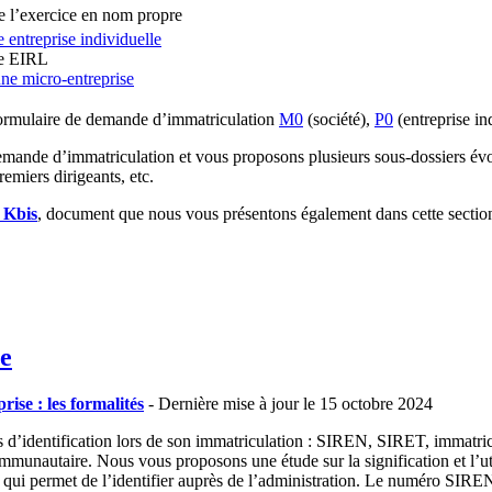
de l’exercice en nom propre
 entreprise individuelle
ne EIRL
une micro-entreprise
formulaire de demande d’immatriculation
M0
(société),
P0
(entreprise ind
mande d’immatriculation et vous proposons plusieurs sous-dossiers évoqu
emiers dirigeants, etc.
t Kbis
, document que nous vous présentons également dans cette sectio
se
ise : les formalités
- Dernière mise à jour le 15 octobre 2024
os d’identification lors de son immatriculation : SIREN, SIRET, immatri
nautaire. Nous vous proposons une étude sur la signification et l’util
permet de l’identifier auprès de l’administration. Le numéro SIREN est