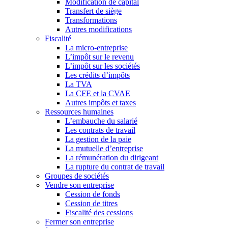
Modification de capital
Transfert de siège
Transformations
Autres modifications
Fiscalité
La micro-entreprise
L’impôt sur le revenu
L’impôt sur les sociétés
Les crédits d’impôts
La TVA
La CFE et la CVAE
Autres impôts et taxes
Ressources humaines
L’embauche du salarié
Les contrats de travail
La gestion de la paie
La mutuelle d’entreprise
La rémunération du dirigeant
La rupture du contrat de travail
Groupes de sociétés
Vendre son entreprise
Cession de fonds
Cession de titres
Fiscalité des cessions
Fermer son entreprise