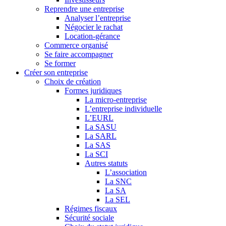
Reprendre une entreprise
Analyser l’entreprise
Négocier le rachat
Location-gérance
Commerce organisé
Se faire accompagner
Se former
Créer son entreprise
Choix de création
Formes juridiques
La micro-entreprise
L’entreprise individuelle
L’EURL
La SASU
La SARL
La SAS
La SCI
Autres statuts
L’association
La SNC
La SA
La SEL
Régimes fiscaux
Sécurité sociale