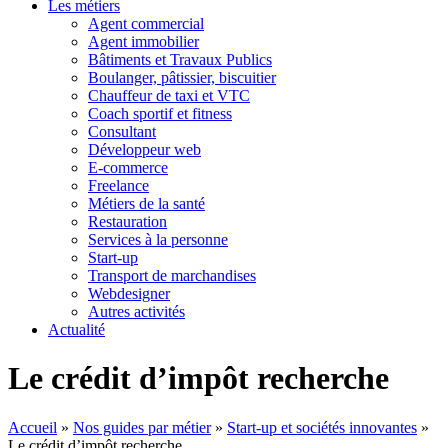
Les métiers
Agent commercial
Agent immobilier
Bâtiments et Travaux Publics
Boulanger, pâtissier, biscuitier
Chauffeur de taxi et VTC
Coach sportif et fitness
Consultant
Développeur web
E-commerce
Freelance
Métiers de la santé
Restauration
Services à la personne
Start-up
Transport de marchandises
Webdesigner
Autres activités
Actualité
Le crédit d’impôt recherche
Accueil
»
Nos guides par métier
»
Start-up et sociétés innovantes
»
Le crédit d’impôt recherche