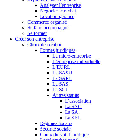
Analyser l’entreprise
Négocier le rachat
Location-gérance
Commerce organisé
Se faire accompagner
Se former
Créer son entreprise
Choix de création
Formes juridiques
La micro-entreprise
L’entreprise individuelle
L’EURL
La SASU
La SARL
La SAS
La SCI
Autres statuts
L’association
La SNC
La SA
La SEL
Régimes fiscaux
Sécurité sociale
Choix du statut juridique