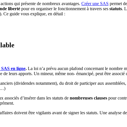
ar actions qui présente de nombreux avantages.
Créer une SAS
permet de
nde liberté
pour en organiser le fonctionnement à travers ses
statuts
. 
). Ce guide vous explique, en détail :
lable
 SAS en ligne
.
La loi n’a prévu aucun plafond concernant le nombre max
nce de leurs apports. Un mineur, même non- émancipé, peut être associé
nanciers (dividendes notamment), du droit de participer aux assemblées, d
n…)
ux associés d’insérer dans les statuts de
nombreuses clauses
pour contrô
agrément.
affaires doivent être vigilants avant de signer les statuts. Une analyse 