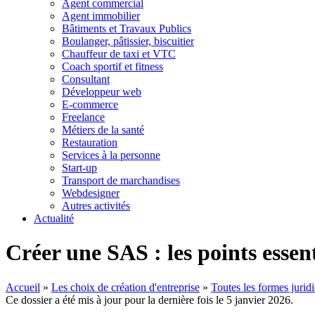
Agent commercial
Agent immobilier
Bâtiments et Travaux Publics
Boulanger, pâtissier, biscuitier
Chauffeur de taxi et VTC
Coach sportif et fitness
Consultant
Développeur web
E-commerce
Freelance
Métiers de la santé
Restauration
Services à la personne
Start-up
Transport de marchandises
Webdesigner
Autres activités
Actualité
Créer une SAS : les points essent
Accueil
»
Les choix de création d'entreprise
»
Toutes les formes juridi
Ce dossier a été mis à jour pour la dernière fois le 5 janvier 2026.