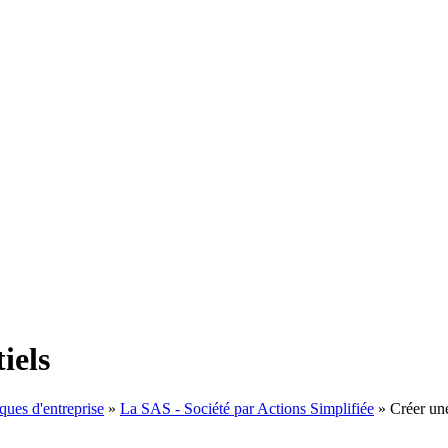
iels
ques d'entreprise
»
La SAS - Société par Actions Simplifiée
»
Créer une