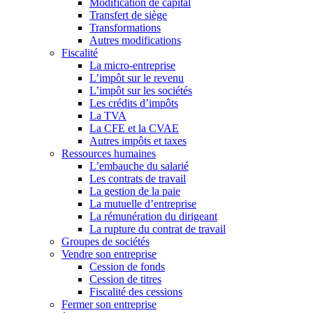
Modification de capital
Transfert de siège
Transformations
Autres modifications
Fiscalité
La micro-entreprise
L’impôt sur le revenu
L’impôt sur les sociétés
Les crédits d’impôts
La TVA
La CFE et la CVAE
Autres impôts et taxes
Ressources humaines
L’embauche du salarié
Les contrats de travail
La gestion de la paie
La mutuelle d’entreprise
La rémunération du dirigeant
La rupture du contrat de travail
Groupes de sociétés
Vendre son entreprise
Cession de fonds
Cession de titres
Fiscalité des cessions
Fermer son entreprise