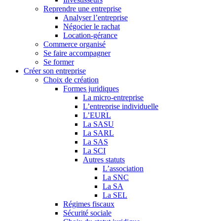
Reprendre une entreprise
Analyser l’entreprise
Négocier le rachat
Location-gérance
Commerce organisé
Se faire accompagner
Se former
Créer son entreprise
Choix de création
Formes juridiques
La micro-entreprise
L’entreprise individuelle
L’EURL
La SASU
La SARL
La SAS
La SCI
Autres statuts
L’association
La SNC
La SA
La SEL
Régimes fiscaux
Sécurité sociale