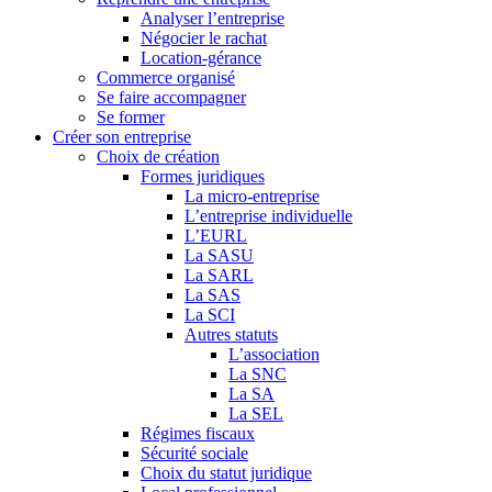
Analyser l’entreprise
Négocier le rachat
Location-gérance
Commerce organisé
Se faire accompagner
Se former
Créer son entreprise
Choix de création
Formes juridiques
La micro-entreprise
L’entreprise individuelle
L’EURL
La SASU
La SARL
La SAS
La SCI
Autres statuts
L’association
La SNC
La SA
La SEL
Régimes fiscaux
Sécurité sociale
Choix du statut juridique