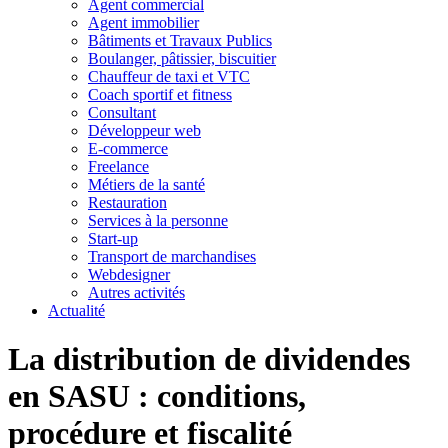
Agent commercial
Agent immobilier
Bâtiments et Travaux Publics
Boulanger, pâtissier, biscuitier
Chauffeur de taxi et VTC
Coach sportif et fitness
Consultant
Développeur web
E-commerce
Freelance
Métiers de la santé
Restauration
Services à la personne
Start-up
Transport de marchandises
Webdesigner
Autres activités
Actualité
La distribution de dividendes
en SASU : conditions,
procédure et fiscalité