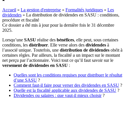
Accueil
»
La gestion d'entreprise
»
Formalités juridiques
»
Les
dividendes
»
La distribution de dividendes en SASU : conditions,
procédure et fiscalité
Ce dossier a été mis à jour pour la dernière fois le 31 décembre
2025.
Lorsqu’une
SASU
réalise des
bénéfices
, elle peut, sous certaines
conditions, les
distribuer
. Elle verse alors des
dividendes
à
l’associé unique. Toutefois, une
distribution de dividendes
obéit à
certaines règles. Par ailleurs, la fiscalité a un impact sur le montant
net perçu par l’actionnaire. Voici tout ce qu’il faut savoir sur le
versement de dividendes en SASU
:
Quelles sont les conditions requises pour distribuer le résultat
d’une SASU
?
Comment faut-il faire pour verser des dividendes en SASU
?
Quelle est la fiscalité applicable aux dividendes de SASU
?
Dividendes ou salaires : que vaut-il mieux choisir
?