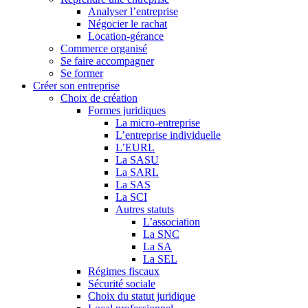
Analyser l’entreprise
Négocier le rachat
Location-gérance
Commerce organisé
Se faire accompagner
Se former
Créer son entreprise
Choix de création
Formes juridiques
La micro-entreprise
L’entreprise individuelle
L’EURL
La SASU
La SARL
La SAS
La SCI
Autres statuts
L’association
La SNC
La SA
La SEL
Régimes fiscaux
Sécurité sociale
Choix du statut juridique