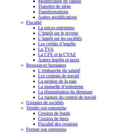
Modification de capital
Transfert de siège
Transformations
Autres modifications
Fiscalité
La micro-entreprise
L’impôt sur le revenu
L’impôt sur les sociétés
Les crédits d’impôts
La TVA
La CFE et la CVAE
Autres impôts et taxes
Ressources humaines
L’embauche du salarié
Les contrats de travail
La gestion de la paie
La mutuelle d’entreprise
La rémunération du dirigeant
La rupture du contrat de travail
Groupes de sociétés
Vendre son entreprise
Cession de fonds
Cession de titres
Fiscalité des cessions
Fermer son entreprise