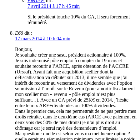
Pierre F.
dit :
7 avril 2014 à 17 h 45 min
Si le président touche 10% du CA, il sera forcément
rémunéré.
E66
dit :
17 mars 2014 à 10 h 04 min
Bonjour,
Je souhaite créer une sasu, président actionnaire à 100%.
Je suis indemnisé pôle emploi à compter du 19 mars et
souhaite recourir à l’ARCE, après obtention de l’ACCRE
(Urssaf). Ayant fait une acquisition scellier dont la
défiscatlisation va débuter sur 2013, il me semble que j’ai
intérêt de recourir au versement de dividendes avec l’option
soumission à l’impôt sur le Revenu (pour amortir fiscalament
mon scellier mon « revenu » pôle emploi n’est plus
suffisant…). Avec un CA prévi de 25K€ en 2014, j’hésite
entre le mix ARE+dividendes ou 100% dividendes.
Dans le premier cas, cela me permettrait de ne pas perdre mes
droits retraite, dans le deuxième cas (ARCE avec paiement en
deux vois des 50% de mes droits) je n’ai plus droit au
chômage car je serai rayé des demandeurs d’emploi.
Ma question : quelle est selon vous ma meillueure option ?
quelle serait ma rémunération minimum, pour limiter le poids