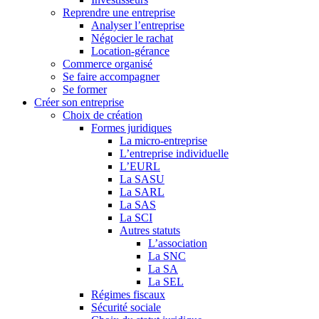
Reprendre une entreprise
Analyser l’entreprise
Négocier le rachat
Location-gérance
Commerce organisé
Se faire accompagner
Se former
Créer son entreprise
Choix de création
Formes juridiques
La micro-entreprise
L’entreprise individuelle
L’EURL
La SASU
La SARL
La SAS
La SCI
Autres statuts
L’association
La SNC
La SA
La SEL
Régimes fiscaux
Sécurité sociale