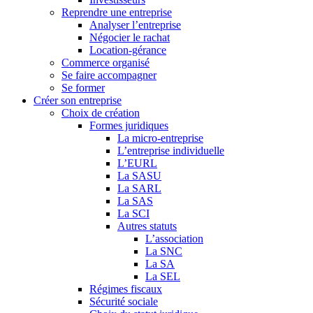
Reprendre une entreprise
Analyser l’entreprise
Négocier le rachat
Location-gérance
Commerce organisé
Se faire accompagner
Se former
Créer son entreprise
Choix de création
Formes juridiques
La micro-entreprise
L’entreprise individuelle
L’EURL
La SASU
La SARL
La SAS
La SCI
Autres statuts
L’association
La SNC
La SA
La SEL
Régimes fiscaux
Sécurité sociale