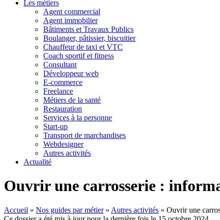
Les métiers
Agent commercial
Agent immobilier
Bâtiments et Travaux Publics
Boulanger, pâtissier, biscuitier
Chauffeur de taxi et VTC
Coach sportif et fitness
Consultant
Développeur web
E-commerce
Freelance
Métiers de la santé
Restauration
Services à la personne
Start-up
Transport de marchandises
Webdesigner
Autres activités
Actualité
Ouvrir une carrosserie : informa
Accueil
»
Nos guides par métier
»
Autres activités
»
Ouvrir une carros
Ce dossier a été mis à jour pour la dernière fois le 15 octobre 2024.