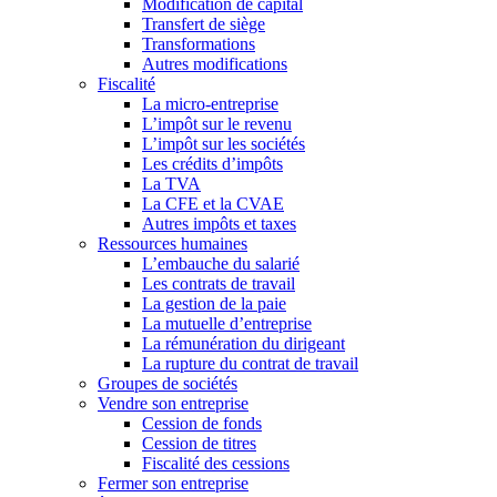
Modification de capital
Transfert de siège
Transformations
Autres modifications
Fiscalité
La micro-entreprise
L’impôt sur le revenu
L’impôt sur les sociétés
Les crédits d’impôts
La TVA
La CFE et la CVAE
Autres impôts et taxes
Ressources humaines
L’embauche du salarié
Les contrats de travail
La gestion de la paie
La mutuelle d’entreprise
La rémunération du dirigeant
La rupture du contrat de travail
Groupes de sociétés
Vendre son entreprise
Cession de fonds
Cession de titres
Fiscalité des cessions
Fermer son entreprise