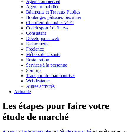
Agent commercial
Agent immobilier
Bâtiments et Travaux Publics
Boulanger, pâtissier, biscuitier
Chauffeur de taxi et VTC
Coach sportif et fitness
Consultant
Développeur web
E-commerce
Freelance
Métiers de la santé
Restauration
Services à la personne
Start-up
Transport de marchandises
Webdesigner
Autres activités
Actualité
Les étapes pour faire votre
étude de marché
Accueil
»
Le business plan
»
L'étude de marché
»
Les étapes pour