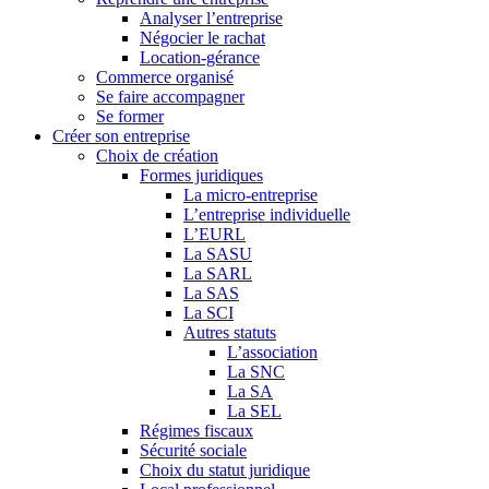
Analyser l’entreprise
Négocier le rachat
Location-gérance
Commerce organisé
Se faire accompagner
Se former
Créer son entreprise
Choix de création
Formes juridiques
La micro-entreprise
L’entreprise individuelle
L’EURL
La SASU
La SARL
La SAS
La SCI
Autres statuts
L’association
La SNC
La SA
La SEL
Régimes fiscaux
Sécurité sociale
Choix du statut juridique