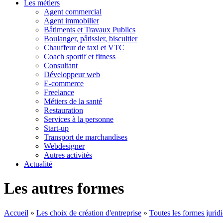
Les métiers
Agent commercial
Agent immobilier
Bâtiments et Travaux Publics
Boulanger, pâtissier, biscuitier
Chauffeur de taxi et VTC
Coach sportif et fitness
Consultant
Développeur web
E-commerce
Freelance
Métiers de la santé
Restauration
Services à la personne
Start-up
Transport de marchandises
Webdesigner
Autres activités
Actualité
Les autres formes
Accueil
»
Les choix de création d'entreprise
»
Toutes les formes juridi