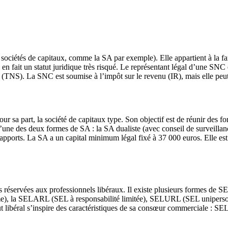
sociétés de capitaux, comme la SA par exemple). Elle appartient à la fam
 en fait un statut juridique très risqué. Le représentant légal d’une SNC 
ié (TNS). La SNC est soumise à l’impôt sur le revenu (IR), mais elle peut 
pour sa part, la société de capitaux type. Son objectif est de réunir des f
’une des deux formes de SA : la SA dualiste (avec conseil de surveillanc
apports. La SA a un capital minimum légal fixé à 37 000 euros. Elle est 
s réservées aux professionnels libéraux. Il existe plusieurs formes de SEL
 la SELARL (SEL à responsabilité limitée), SELURL (SEL unipersonnel
tatut libéral s’inspire des caractéristiques de sa consœur comme