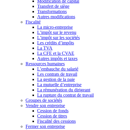
Modification de capital
Transfert de siège
Transformations
Autres modifications
Fiscalité
La micro-entreprise
L’impôt sur le revenu
L’impôt sur les sociétés
Les crédits d’impôts
La TVA
La CFE et la CVAE
Autres impôts et taxes
Ressources humaines
L’embauche du salarié
Les contrats de travail
La gestion de la paie
La mutuelle d’entreprise
La rémunération du dirigeant
La rupture du contrat de travail
Groupes de sociétés
Vendre son entreprise
Cession de fonds
Cession de titres
Fiscalité des cessions
Fermer son entreprise