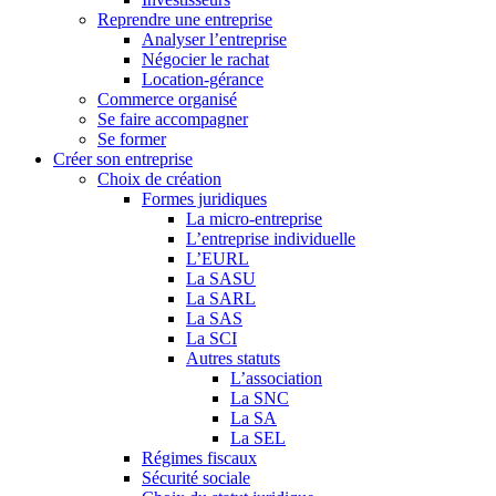
Reprendre une entreprise
Analyser l’entreprise
Négocier le rachat
Location-gérance
Commerce organisé
Se faire accompagner
Se former
Créer son entreprise
Choix de création
Formes juridiques
La micro-entreprise
L’entreprise individuelle
L’EURL
La SASU
La SARL
La SAS
La SCI
Autres statuts
L’association
La SNC
La SA
La SEL
Régimes fiscaux
Sécurité sociale