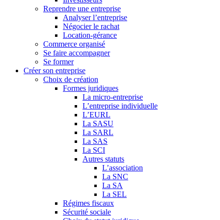
Reprendre une entreprise
Analyser l’entreprise
Négocier le rachat
Location-gérance
Commerce organisé
Se faire accompagner
Se former
Créer son entreprise
Choix de création
Formes juridiques
La micro-entreprise
L’entreprise individuelle
L’EURL
La SASU
La SARL
La SAS
La SCI
Autres statuts
L’association
La SNC
La SA
La SEL
Régimes fiscaux
Sécurité sociale