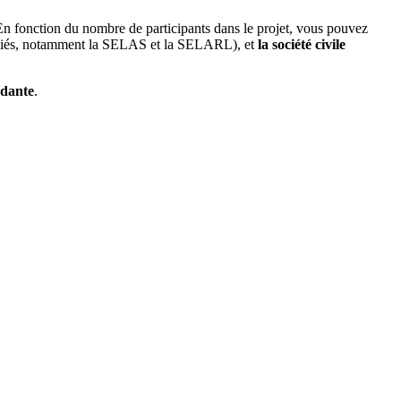
 En fonction du nombre de participants dans le projet, vous pouvez
ociés, notamment la SELAS et la SELARL), et
la société civile
ndante
.