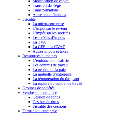
Modification de capital
Transfert de siège
Transformations
Autres modifications
Fiscalité
La micro-entreprise
L’impôt sur le revenu
L’impôt sur les sociétés
Les crédits d’impôts
La TVA
La CFE et la CVAE
Autres impôts et taxes
Ressources humaines
L’embauche du salarié
Les contrats de travail
La gestion de la paie
La mutuelle d’entreprise
La rémunération du dirigeant
La rupture du contrat de travail
Groupes de sociétés
Vendre son entreprise
Cession de fonds
Cession de titres
Fiscalité des cessions
Fermer son entreprise