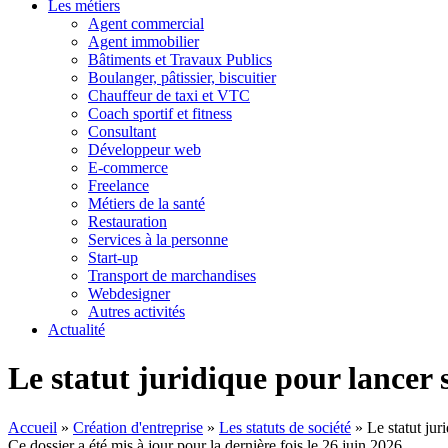
Les métiers
Agent commercial
Agent immobilier
Bâtiments et Travaux Publics
Boulanger, pâtissier, biscuitier
Chauffeur de taxi et VTC
Coach sportif et fitness
Consultant
Développeur web
E-commerce
Freelance
Métiers de la santé
Restauration
Services à la personne
Start-up
Transport de marchandises
Webdesigner
Autres activités
Actualité
Le statut juridique pour lancer 
Accueil
»
Création d'entreprise
»
Les statuts de société
»
Le statut jur
Ce dossier a été mis à jour pour la dernière fois le 26 juin 2026.