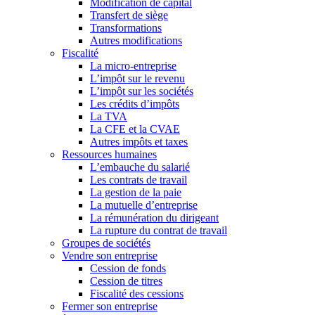
Modification de capital
Transfert de siège
Transformations
Autres modifications
Fiscalité
La micro-entreprise
L’impôt sur le revenu
L’impôt sur les sociétés
Les crédits d’impôts
La TVA
La CFE et la CVAE
Autres impôts et taxes
Ressources humaines
L’embauche du salarié
Les contrats de travail
La gestion de la paie
La mutuelle d’entreprise
La rémunération du dirigeant
La rupture du contrat de travail
Groupes de sociétés
Vendre son entreprise
Cession de fonds
Cession de titres
Fiscalité des cessions
Fermer son entreprise