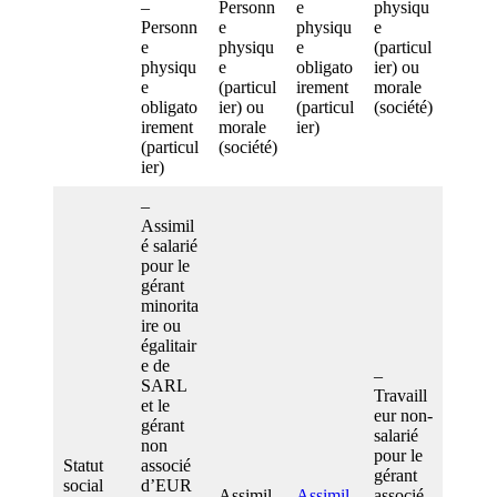
–
Personn
e
physiqu
Personn
e
physiqu
e
e
physiqu
e
(particul
physiqu
e
obligato
ier) ou
e
(particul
irement
morale
obligato
ier) ou
(particul
(société)
irement
morale
ier)
(particul
(société)
ier)
–
Assimil
é salarié
pour le
gérant
minorita
ire ou
égalitair
e de
–
SARL
Travaill
et le
eur non-
gérant
salarié
non
pour le
Statut
associé
gérant
social
d’EUR
Assimil
Assimil
associé