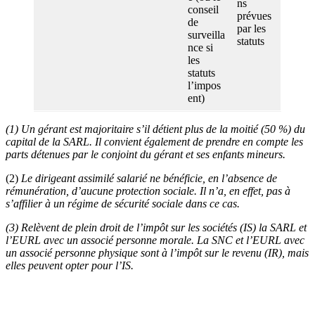
ns
conseil
prévues
de
par les
surveilla
statuts
nce si
les
statuts
l’impos
ent)
(1) Un gérant est majoritaire s’il détient plus de la moitié (50 %) du
capital de la SARL. Il convient également de prendre en compte les
parts détenues par le conjoint du gérant et ses enfants mineurs.
(2)
Le dirigeant assimilé salarié ne bénéficie, en l’absence de
rémunération, d’aucune protection sociale. Il n’a, en effet, pas à
s’affilier à un régime de sécurité sociale dans ce cas.
(3) Relèvent de plein droit de l’impôt sur les sociétés (IS) la SARL et
l’EURL avec un associé personne morale. La SNC et l’EURL avec
un associé personne physique sont à l’impôt sur le revenu (IR), mais
elles peuvent opter pour l’IS.