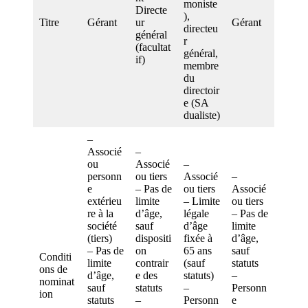
moniste
Directe
),
Titre
Gérant
ur
Gérant
directeu
général
r
(facultat
général,
if)
membre
du
directoir
e (SA
dualiste)
–
Associé
–
ou
Associé
–
personn
ou tiers
Associé
–
e
– Pas de
ou tiers
Associé
extérieu
limite
– Limite
ou tiers
re à la
d’âge,
légale
– Pas de
société
sauf
d’âge
limite
(tiers)
dispositi
fixée à
d’âge,
– Pas de
on
65 ans
sauf
Conditi
limite
contrair
(sauf
statuts
ons de
d’âge,
e des
statuts)
–
nominat
sauf
statuts
–
Personn
ion
statuts
–
Personn
e