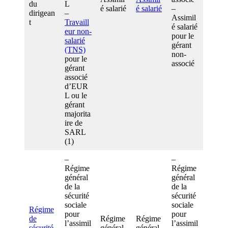
du
L
é salarié
é salarié
–
dirigean
–
Assimil
t
Travaill
é salarié
eur non-
pour le
salarié
gérant
(TNS)
non-
pour le
associé
gérant
associé
d’EUR
L ou le
gérant
majorita
ire de
SARL
(1)
–
–
Régime
Régime
général
général
de la
de la
sécurité
sécurité
sociale
sociale
Régime
pour
pour
de
Régime
Régime
l’assimil
l’assimil
sécurité
général
général