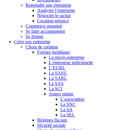
Reprendre une entreprise
Analyser l’entreprise
Négocier le rachat
Location-gérance
Commerce organisé
Se faire accompagner
Se former
Créer son entreprise
Choix de création
Formes juridiques
La micro-entreprise
L’entreprise individuelle
L’EURL
La SASU
La SARL
La SAS
La SCI
Autres statuts
L’association
La SNC
La SA
La SEL
Régimes fiscaux
Sécurité sociale