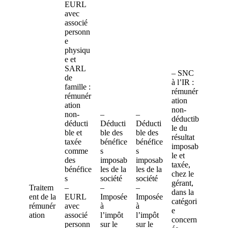
EURL
avec
associé
personn
e
physiqu
e et
SARL
– SNC
de
à l’IR :
famille :
rémunér
rémunér
ation
ation
non-
non-
–
–
déductib
déducti
Déducti
Déducti
le du
ble et
ble des
ble des
résultat
taxée
bénéfice
bénéfice
imposab
comme
s
s
le et
des
imposab
imposab
taxée,
bénéfice
les de la
les de la
chez le
s
société
société
gérant,
Traitem
–
–
–
dans la
ent de la
EURL
Imposée
Imposée
catégori
rémunér
avec
à
à
e
ation
associé
l’impôt
l’impôt
concern
personn
sur le
sur le