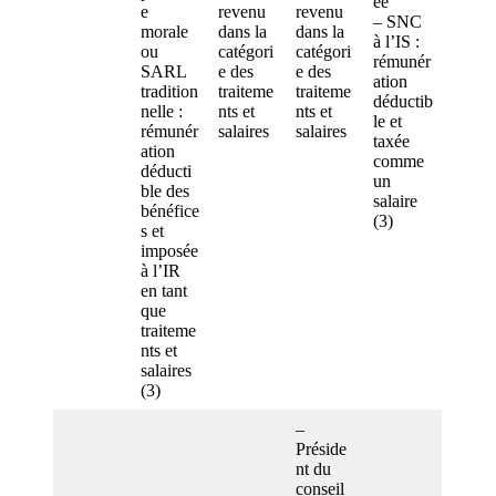
ée
e
revenu
revenu
– SNC
morale
dans la
dans la
à l’IS :
ou
catégori
catégori
rémunér
SARL
e des
e des
ation
tradition
traiteme
traiteme
déductib
nelle :
nts et
nts et
le et
rémunér
salaires
salaires
taxée
ation
comme
déducti
un
ble des
salaire
bénéfice
(3)
s et
imposée
à l’IR
en tant
que
traiteme
nts et
salaires
(3)
–
Préside
nt du
conseil