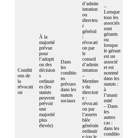
d’admin
–
istration
Lorsque
ou
tous les
directeu
associés
r
sont
général
gérants
À la
:
ou
majorité
révocati
lorsque
prévue
on par
le gérant
pour
le
est un
l’adopti
conseil
Dans
associé
on des
d’admin
les
et est
Conditi
décision
istration
conditio
nommé
ons de
s
–
ns
dans les
la
ordinair
Membre
prévues
statuts :
révocati
es (les
s du
dans les
à
on
statuts
directoir
statuts
l’unani
peuvent
e :
sociaux
mité
prévoir
révocati
– Dans
une
on par
les
majorité
l’assem
autres
plus
blée
cas :
élevée)
générale
dans les
ordinair
conditio
e (ou le