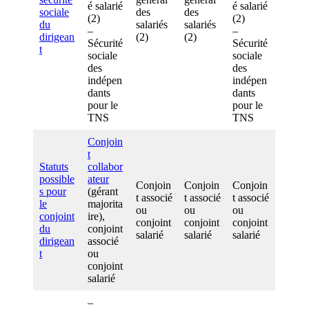
é salarié
é salarié
sociale
des
des
(2)
(2)
du
salariés
salariés
–
–
dirigean
(2)
(2)
Sécurité
Sécurité
t
sociale
sociale
des
des
indépen
indépen
dants
dants
pour le
pour le
TNS
TNS
Conjoin
t
Statuts
collabor
possible
ateur
Conjoin
Conjoin
Conjoin
s pour
(gérant
t associé
t associé
t associé
le
majorita
ou
ou
ou
conjoint
ire),
conjoint
conjoint
conjoint
du
conjoint
salarié
salarié
salarié
dirigean
associé
t
ou
conjoint
salarié
–