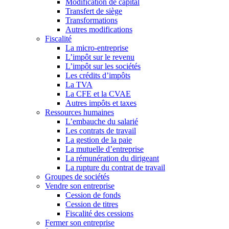
Modification de capital
Transfert de siège
Transformations
Autres modifications
Fiscalité
La micro-entreprise
L’impôt sur le revenu
L’impôt sur les sociétés
Les crédits d’impôts
La TVA
La CFE et la CVAE
Autres impôts et taxes
Ressources humaines
L’embauche du salarié
Les contrats de travail
La gestion de la paie
La mutuelle d’entreprise
La rémunération du dirigeant
La rupture du contrat de travail
Groupes de sociétés
Vendre son entreprise
Cession de fonds
Cession de titres
Fiscalité des cessions
Fermer son entreprise