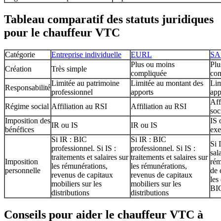
Tableau comparatif des statuts juridiques
pour le chauffeur VTC
Catégorie
Entreprise individuelle
EURL
SA
Plus ou moins
Plu
Création
Très simple
compliquée
com
Limitée au patrimoine
Limitée au montant des
Lim
Responsabilité
professionnel
apports
app
Aff
Régime social
Affiliation au RSI
Affiliation au RSI
soc
Imposition des
IS 
IR ou IS
IR ou IS
bénéfices
exe
Si IR : BIC
Si IR : BIC
Si 
professionnel. Si IS :
professionnel. Si IS :
sal
traitements et salaires sur
traitements et salaires sur
Imposition
rém
les rémunérations,
les rémunérations,
personnelle
de 
revenus de capitaux
revenus de capitaux
les
mobiliers sur les
mobiliers sur les
BIC
distributions
distributions
Conseils pour aider le chauffeur VTC à