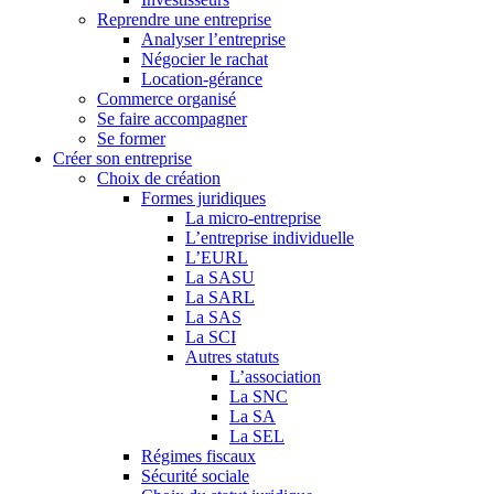
Reprendre une entreprise
Analyser l’entreprise
Négocier le rachat
Location-gérance
Commerce organisé
Se faire accompagner
Se former
Créer son entreprise
Choix de création
Formes juridiques
La micro-entreprise
L’entreprise individuelle
L’EURL
La SASU
La SARL
La SAS
La SCI
Autres statuts
L’association
La SNC
La SA
La SEL
Régimes fiscaux
Sécurité sociale