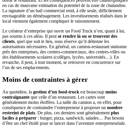
borde le restaurant. Et les conséquences peuvent être catastrophiques
en cas de mauvaise estimation du potentiel de la zone de chalandise.
La signature d’un bail commercial rend, à elle seule, difficilement
envisageable un déménagement. Les investissements réalisés dans le
local viennent également compliquer le raisonnement.
Le créateur d’entreprise qui ouvre un Food Truck n’est, quant à lui,
pas soumis à ces aléas. Il peut
se rendre là ou se trouvent des
clients
, quel que soit le lieu, sous réserve qu’il détienne les
autorisations nécessaires. En général, un camion-restaurant stationne
près des entreprises, des centres-commerciaux, des centres-villes ou
des établissements scolaires (collèges, lycées, universités…). En
revanche, il peut, à tout moment, se retrouver en concurrence sur
l’un de ses emplacements.
Moins de contraintes à gérer
Au quotidien, la
gestion d’un food-truck
est beaucoup
moins
contraignante
que celle d’un restaurant. Les cartes sont
généralement moins étoffées. La taille du camion a, en effet, pour
conséquence de contraindre l’entrepreneur à proposer un
nombre
restreint de plats
. De plus, ces derniers sont généralement
plus
faciles à préparer
: burger, pizza, sandwich, salades… Pas besoin
d’être un chef étoilé pour se lancer dans l’aventure entrepreneuriale.