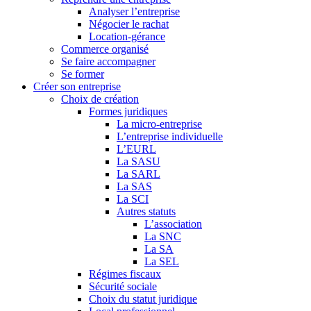
Analyser l’entreprise
Négocier le rachat
Location-gérance
Commerce organisé
Se faire accompagner
Se former
Créer son entreprise
Choix de création
Formes juridiques
La micro-entreprise
L’entreprise individuelle
L’EURL
La SASU
La SARL
La SAS
La SCI
Autres statuts
L’association
La SNC
La SA
La SEL
Régimes fiscaux
Sécurité sociale
Choix du statut juridique