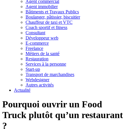
Agent commercial
Agent immobilier
Bâtiments et Travaux Publics
Boulanger, pâtissier, biscuitier
Chauffeur de taxi et VTC
Coach sportif et fitness
Consultant
Développeur web
E-commerce
Freelance
Métiers de la santé
Restauration
Services à la personne
Start-up
Transport de marchandises
Webdesigner
Autres activités
Actualité
Pourquoi ouvrir un Food
Truck plutôt qu’un restaurant
?