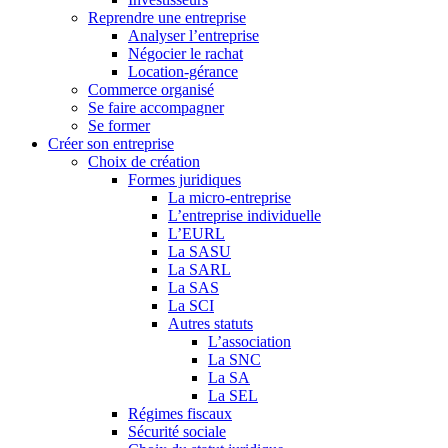
Reprendre une entreprise
Analyser l’entreprise
Négocier le rachat
Location-gérance
Commerce organisé
Se faire accompagner
Se former
Créer son entreprise
Choix de création
Formes juridiques
La micro-entreprise
L’entreprise individuelle
L’EURL
La SASU
La SARL
La SAS
La SCI
Autres statuts
L’association
La SNC
La SA
La SEL
Régimes fiscaux
Sécurité sociale