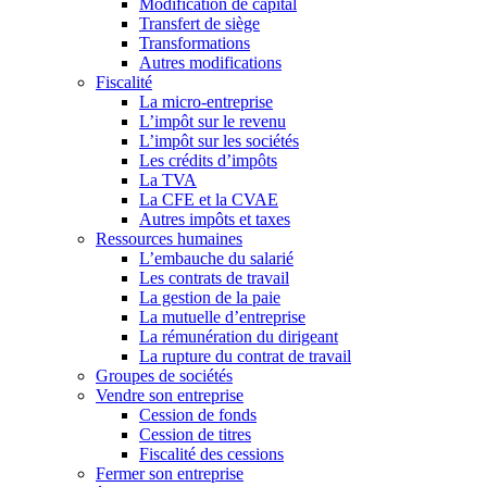
Modification de capital
Transfert de siège
Transformations
Autres modifications
Fiscalité
La micro-entreprise
L’impôt sur le revenu
L’impôt sur les sociétés
Les crédits d’impôts
La TVA
La CFE et la CVAE
Autres impôts et taxes
Ressources humaines
L’embauche du salarié
Les contrats de travail
La gestion de la paie
La mutuelle d’entreprise
La rémunération du dirigeant
La rupture du contrat de travail
Groupes de sociétés
Vendre son entreprise
Cession de fonds
Cession de titres
Fiscalité des cessions
Fermer son entreprise