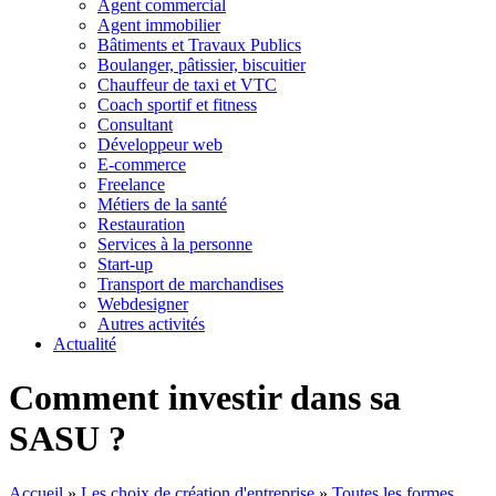
Agent commercial
Agent immobilier
Bâtiments et Travaux Publics
Boulanger, pâtissier, biscuitier
Chauffeur de taxi et VTC
Coach sportif et fitness
Consultant
Développeur web
E-commerce
Freelance
Métiers de la santé
Restauration
Services à la personne
Start-up
Transport de marchandises
Webdesigner
Autres activités
Actualité
Comment investir dans sa
SASU ?
Accueil
»
Les choix de création d'entreprise
»
Toutes les formes