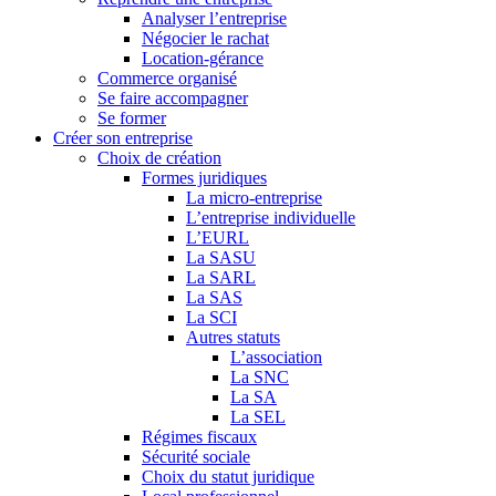
Analyser l’entreprise
Négocier le rachat
Location-gérance
Commerce organisé
Se faire accompagner
Se former
Créer son entreprise
Choix de création
Formes juridiques
La micro-entreprise
L’entreprise individuelle
L’EURL
La SASU
La SARL
La SAS
La SCI
Autres statuts
L’association
La SNC
La SA
La SEL
Régimes fiscaux
Sécurité sociale
Choix du statut juridique