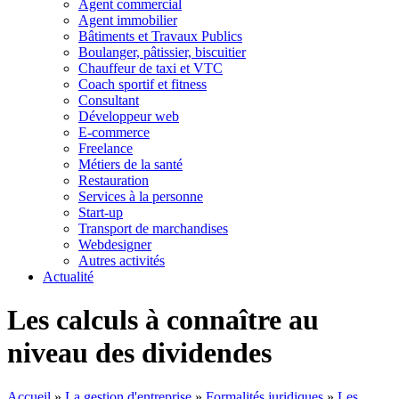
Agent commercial
Agent immobilier
Bâtiments et Travaux Publics
Boulanger, pâtissier, biscuitier
Chauffeur de taxi et VTC
Coach sportif et fitness
Consultant
Développeur web
E-commerce
Freelance
Métiers de la santé
Restauration
Services à la personne
Start-up
Transport de marchandises
Webdesigner
Autres activités
Actualité
Les calculs à connaître au
niveau des dividendes
Accueil
»
La gestion d'entreprise
»
Formalités juridiques
»
Les