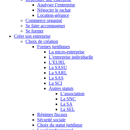
Analyser l’entreprise
Négocier le rachat
Location-gérance
Commerce organisé
Se faire accompagner
Se former
Créer son entreprise
Choix de création
Formes juridiques
La micro-entreprise
L’entreprise individuelle
L’EURL
La SASU
La SARL
La SAS
La SCI
Autres statuts
L’association
La SNC
La SA
La SEL
Régimes fiscaux
Sécurité sociale
Choix du statut juridique