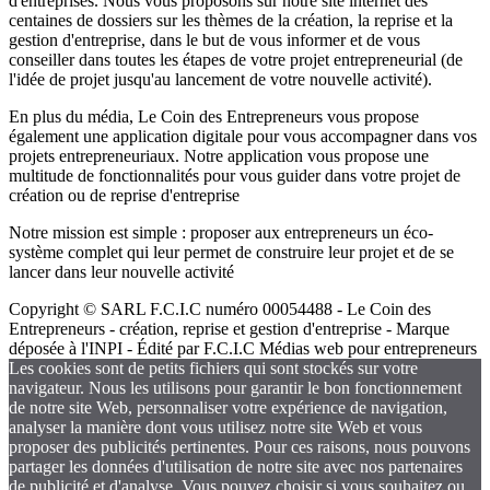
d'entreprises. Nous vous proposons sur notre site internet des
centaines de dossiers sur les thèmes de la création, la reprise et la
gestion d'entreprise, dans le but de vous informer et de vous
conseiller dans toutes les étapes de votre projet entrepreneurial (de
l'idée de projet jusqu'au lancement de votre nouvelle activité).
En plus du média, Le Coin des Entrepreneurs vous propose
également une application digitale pour vous accompagner dans vos
projets entrepreneuriaux. Notre application vous propose une
multitude de fonctionnalités pour vous guider dans votre projet de
création ou de reprise d'entreprise
Notre mission est simple : proposer aux entrepreneurs un éco-
système complet qui leur permet de construire leur projet et de se
lancer dans leur nouvelle activité
Copyright © SARL F.C.I.C numéro 00054488 - Le Coin des
Entrepreneurs - création, reprise et gestion d'entreprise - Marque
déposée à l'INPI - Édité par F.C.I.C Médias web pour entrepreneurs
Les cookies sont de petits fichiers qui sont stockés sur votre
navigateur. Nous les utilisons pour garantir le bon fonctionnement
de notre site Web, personnaliser votre expérience de navigation,
analyser la manière dont vous utilisez notre site Web et vous
proposer des publicités pertinentes. Pour ces raisons, nous pouvons
partager les données d'utilisation de notre site avec nos partenaires
de publicité et d'analyse. Vous pouvez choisir si vous souhaitez ou