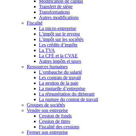
Modification de capital
Transfert de siège
Transformations
Autres modifications
Fiscalité
La micro-entreprise
L’impôt sur le revenu
L’impôt sur les sociétés
Les crédits d’impôts
La TVA
La CFE et la CVAE
Autres impôts et taxes
Ressources humaines
L’embauche du salarié
Les contrats de travail
La gestion de la paie
La mutuelle d’entreprise
La rémunération du dirigeant
La rupture du contrat de travail
Groupes de sociétés
Vendre son entreprise
Cession de fonds
Cession de titres
Fiscalité des cessions
Fermer son entreprise