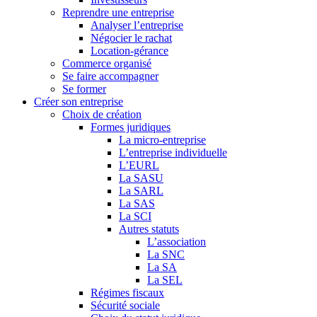
Reprendre une entreprise
Analyser l’entreprise
Négocier le rachat
Location-gérance
Commerce organisé
Se faire accompagner
Se former
Créer son entreprise
Choix de création
Formes juridiques
La micro-entreprise
L’entreprise individuelle
L’EURL
La SASU
La SARL
La SAS
La SCI
Autres statuts
L’association
La SNC
La SA
La SEL
Régimes fiscaux
Sécurité sociale