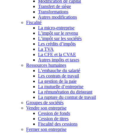
Modification de capital
Transfert de siège
Transformations
Autres modifications
Fiscalité
La micro-entreprise
L’impôt sur le revenu
L’impôt sur les sociétés
Les crédits d’impôts
La TVA
La CFE et la CVAE
Autres impôts et taxes
Ressources humaines
L’embauche du salarié
Les contrats de travail
La gestion de la paie
La mutuelle d’entreprise
La rémunération du dirigeant
La rupture du contrat de travail
Groupes de sociétés
Vendre son entreprise
Cession de fonds
Cession de titres
Fiscalité des cessions
Fermer son entreprise