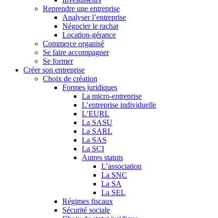
Reprendre une entreprise
Analyser l’entreprise
Négocier le rachat
Location-gérance
Commerce organisé
Se faire accompagner
Se former
Créer son entreprise
Choix de création
Formes juridiques
La micro-entreprise
L’entreprise individuelle
L’EURL
La SASU
La SARL
La SAS
La SCI
Autres statuts
L’association
La SNC
La SA
La SEL
Régimes fiscaux
Sécurité sociale