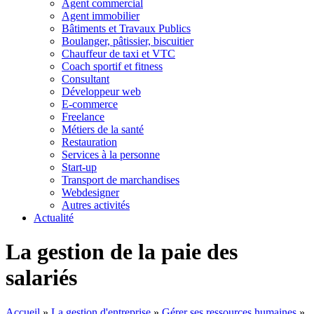
Agent commercial
Agent immobilier
Bâtiments et Travaux Publics
Boulanger, pâtissier, biscuitier
Chauffeur de taxi et VTC
Coach sportif et fitness
Consultant
Développeur web
E-commerce
Freelance
Métiers de la santé
Restauration
Services à la personne
Start-up
Transport de marchandises
Webdesigner
Autres activités
Actualité
La gestion de la paie des
salariés
Accueil
»
La gestion d'entreprise
»
Gérer ses ressources humaines
»