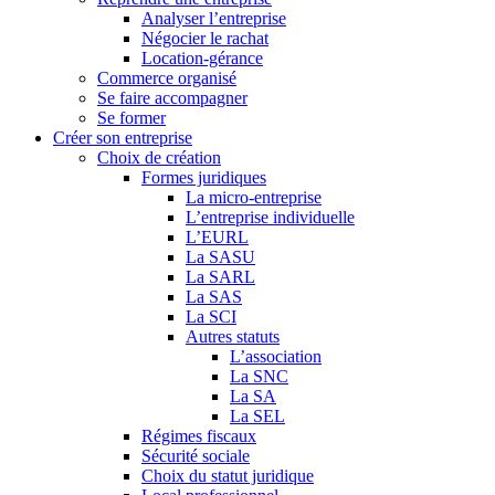
Analyser l’entreprise
Négocier le rachat
Location-gérance
Commerce organisé
Se faire accompagner
Se former
Créer son entreprise
Choix de création
Formes juridiques
La micro-entreprise
L’entreprise individuelle
L’EURL
La SASU
La SARL
La SAS
La SCI
Autres statuts
L’association
La SNC
La SA
La SEL
Régimes fiscaux
Sécurité sociale
Choix du statut juridique