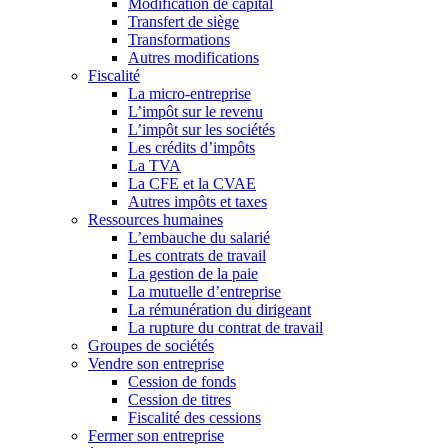
Modification de capital
Transfert de siège
Transformations
Autres modifications
Fiscalité
La micro-entreprise
L’impôt sur le revenu
L’impôt sur les sociétés
Les crédits d’impôts
La TVA
La CFE et la CVAE
Autres impôts et taxes
Ressources humaines
L’embauche du salarié
Les contrats de travail
La gestion de la paie
La mutuelle d’entreprise
La rémunération du dirigeant
La rupture du contrat de travail
Groupes de sociétés
Vendre son entreprise
Cession de fonds
Cession de titres
Fiscalité des cessions
Fermer son entreprise