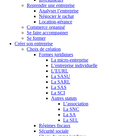
Reprendre une entreprise
Analyser l’entreprise
Négocier le rachat
Location-gérance
Commerce organisé
Se faire accompagner
Se former
Créer son entreprise
Choix de création
Formes juridiques
La micro-entreprise
L’entreprise individuelle
L’EURL
La SASU
La SARL
La SAS
La SCI
Autres statuts
L’association
La SNC
La SA
La SEL
Régimes fiscaux
Sécurité sociale