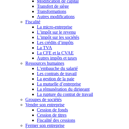
Modification de capital
Transfert de siège
Transformations
Autres modifications
Fiscalité
La micro-entreprise
L’impôt sur le revenu
L’impôt sur les sociétés
Les crédits d’impôts
La TVA
La CFE et la CVAE
Autres impôts et taxes
Ressources humaines
L’embauche du salarié
Les contrats de travail
La gestion de la paie
La mutuelle d’entreprise
La rémunération du dirigeant
La rupture du contrat de travail
Groupes de sociétés
Vendre son entreprise
Cession de fonds
Cession de titres
Fiscalité des cessions
Fermer son entreprise