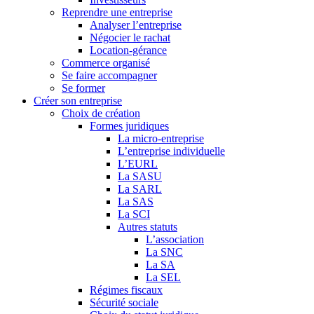
Reprendre une entreprise
Analyser l’entreprise
Négocier le rachat
Location-gérance
Commerce organisé
Se faire accompagner
Se former
Créer son entreprise
Choix de création
Formes juridiques
La micro-entreprise
L’entreprise individuelle
L’EURL
La SASU
La SARL
La SAS
La SCI
Autres statuts
L’association
La SNC
La SA
La SEL
Régimes fiscaux
Sécurité sociale